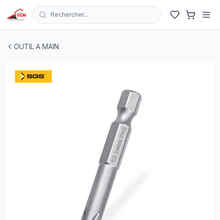
Rechercher...
EMBOUT TOURNEVIS AM S2 PH 2X150 SGS
| EGM.tn - T
OUTIL A MAIN