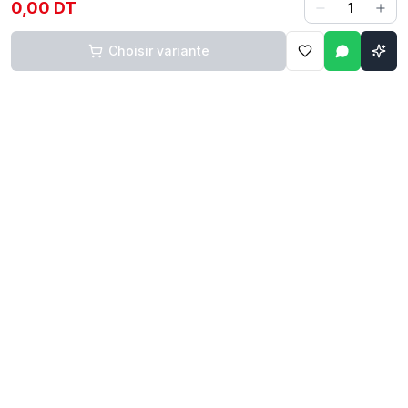
0,00 DT
1
Choisir variante
Contact
Liens rapides
74 229 225
Accueil
29 524 102
Boutique
egm.commercial@topnet.tn
À propos
74 Av. d'Algérie, Sfax
Contact