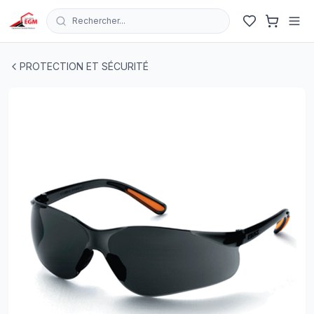
Rechercher...
LUNETTE PROT NOIR ANTI SCRATCH SF-12N
| EGM.tn -
PROTECTION ET SÉCURITÉ