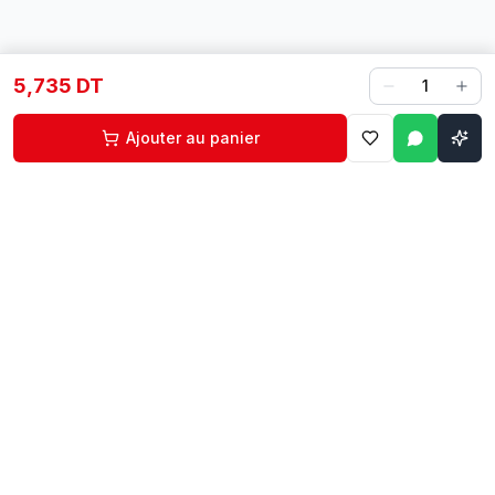
5,735 DT
1
Ajouter au panier
Contact
Liens rapides
74 229 225
Accueil
29 524 102
Boutique
egm.commercial@topnet.tn