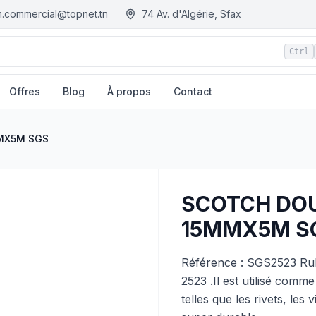
.commercial@topnet.tn
74 Av. d'Algérie, Sfax
Ctrl
Offres
Blog
À propos
Contact
 - Tunisie
MX5M SGS
SCOTCH DOU
15MMX5M S
Référence : SGS2523 R
2523 .Il est utilisé comm
telles que les rivets, les