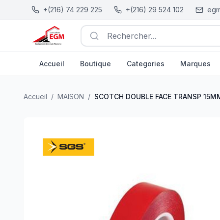
+(216) 74 229 225
+(216) 29 524 102
egm
Rechercher...
Accueil
Boutique
Categories
Marques
SCOTCH DOUBLE FACE TRANSP 15MMX5M SGS
| EGM.tn
Accueil
/
MAISON
/
SCOTCH DOUBLE FACE TRANSP 15M