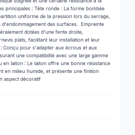
étique soignée et une certaine résistance à la
ues principales : Tête ronde : La forme bombée
artition uniforme de la pression lors du serrage,
ues d'endommagement des surfaces. ​ Empreinte
néralement dotées d'une fente droite,
vis plats, facilitant leur installation et leur
que : Conçu pour s'adapter aux écrous et aux
ssurant une compatibilité avec une large gamme
 en laiton : Le laiton offre une bonne résistance
 en milieu humide, et présente une finition
 aspect décoratif