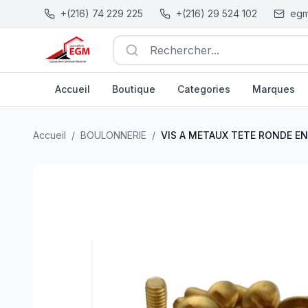
+(216) 74 229 225
+(216) 29 524 102
egm
Rechercher...
Accueil
Boutique
Categories
Marques
VIS A METAUX TETE RONDE EN LAITON ( PACK DE 100 
Accueil
/
BOULONNERIE
/
VIS A METAUX TETE RONDE EN 