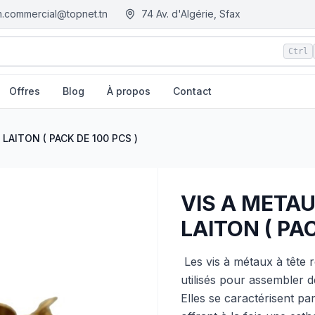
.commercial@topnet.tn
74 Av. d'Algérie, Sfax
Ctrl
Offres
Blog
À propos
Contact
PCS )
| EGM.tn - Tunisie
LAITON ( PACK DE 100 PCS )
VIS A META
LAITON ( PAC
​ Les vis à métaux à tête
utilisés pour assembler d
Elles se caractérisent pa