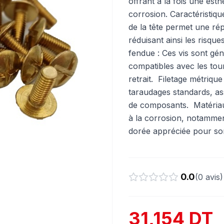
offrant à la fois une esth
corrosion. Caractéristiq
de la tête permet une rép
réduisant ainsi les risq
fendue : Ces vis sont gé
compatibles avec les tourne
retrait. ​ Filetage métri
taraudages standards, a
de composants. ​ Matériau
à la corrosion, notamment
dorée appréciée pour son
0.0
(
0
avis)
31,154 DT