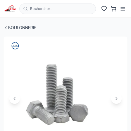
Rechercher...
VIS A TETE HEXAGONALE 8.8 GALVANISE A CHAUD " HDG
BOULONNERIE