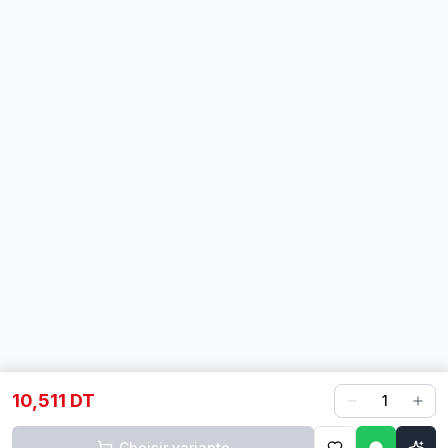
10,511 DT
1
Choisir variante