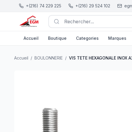
+(216) 74 229 225
+(216) 29 524 102
egm
Rechercher...
Accueil
Boutique
Categories
Marques
VIS TETE HEXAGONALE INOX A2-70 DIN 933 "304" ( PA
Accueil
/
BOULONNERIE
/
VIS TETE HEXAGONALE INOX A2