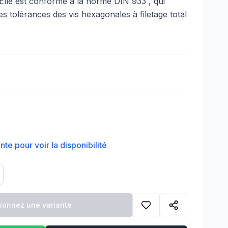
Elle est conforme à la norme DIN 933 , qui
les tolérances des vis hexagonales à filetage total
te pour voir la disponibilité
tionnez une variante