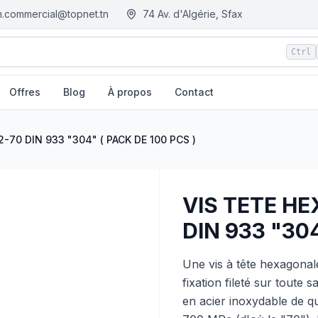
.commercial@topnet.tn
74 Av. d'Algérie, Sfax
Ctrl
Offres
Blog
À propos
Contact
CK DE 100 PCS )
| EGM.tn - Tunisie
-70 DIN 933 "304" ( PACK DE 100 PCS )
VIS TETE H
DIN 933 "304
Une vis à tête hexagona
fixation fileté sur toute
en acier inoxydable de q