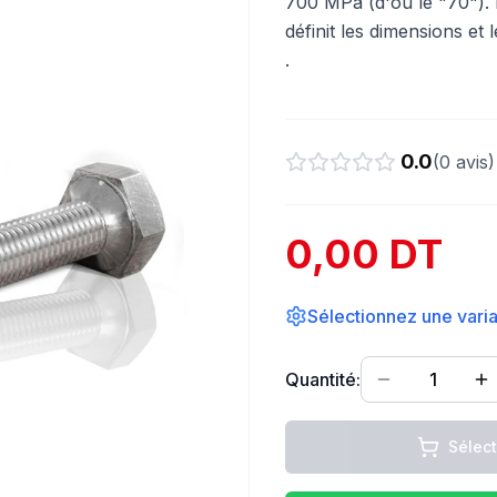
700 MPa (d'où le "70"). 
définit les dimensions et 
.
0.0
(
0
avis)
0,00 DT
Sélectionnez une varian
Quantité:
1
Sélec